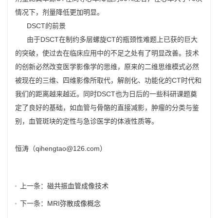
情况下，剂量降低更加明显。
DSCT的前景
由于DSCT在制约多层螺旋CT的瓶颈性难题上已获的巨大
的突破，使过去在临床应用中的不足之处有了明显改善。技术
的创新必然改变医学影像学的思维，原来的二维思维模式必然
被现在的三维、四维影像所取代，解剖化、功能化的CT时代和
我们的距离越来越近。同时DSCT也为日后的一些科研课题奠
定了良好的基础，如血管与骨骼的直接减影，肿瘤的分类与鉴
别，血管斑块的定性与急诊医学的体液性质等。
恒涛（
qihengtao@126.com）
上一条：
磁共振血管成像技术
下一条：
MRI弥散成像概念