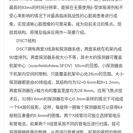
最高的83ms的时间分辨率，能够在无需使用β-受体阻滞剂和不
受心率影响的情况下对最具临床挑战性的心脏病患者进行成
像，实现清晰心脏图像的可靠采集，成为目前关注的焦点。现
就其结构、原理及临床应用作一简要介绍。
DSCT结构
DSCT拥有两套X线源和探测器系统，两套系统在机架内成
90度排列。两套探测器系统大小不等，其中大的探测器可覆盖
机架中心（scanfieldofview,SFOV）50cm的范围，小探测器由
于机架内空间的限制，只能覆盖机架中心处26cm的范围。大小
探测器都是由40排组成，其结构均为32×0.6mm和8×1.2mm。
两套探测器在z轴方向的覆盖宽度均为28.8mm。应用飞焦点技
术后，32排0.6mm的探测器在中心0.3mm采样的情况下可组成
一个64层的投影，这样，每旋转一圈每个探测器就可以获得64
层相互重叠的0.6mm的图像。两个X线管均可独立选择管电压
和管电流，如果两个X线管采用不同的管电压进行扫描，就可
获得两种能量的数据，从而进行能量减影。机架的最短的旋转