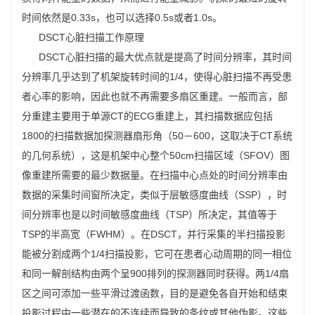
时间依然是0.33s，也可以选择0.5s或者1.0s。
DSCT心脏扫描工作原理
DSCT心脏扫描的最大优点就是提高了时间分辨率，其时间
分辨率几乎达到了机架旋转时间的1/4，使得心脏扫描不再受患
者心率的影响，因此也就不再需要多扇区重建。一般而言，部
分重建主要用于单源CT的ECG重建上，其扫描数据应包括
1800的扫描数据加探测器扇形角（50－600，这取决于CT系统
的几何系统），这是机架中心整个50cm扫描区域（SFOV）图
像重建所需要的最少数据量。在扫描中心点处的时间分辨率由
数据的采集时间窗所决定，类似于层敏感度曲线（SSP），时
间分辨率也是以时间敏感度曲线（TSP）所决定，其值等于
TSP的半高宽（FWHM）。在DSCT，并行采集的半扫描投影
能被分割成两个1/4扫描投影，它可在患者心动周期的同一相位
和同一解剖结构由两个呈900排列的探测器同时获得。两1/4扇
区之间可添加一些平滑过渡函数，目的是避免各自开始和结束
投影过程中一些潜在的不连续而导致的条纹或其他伪影。这些