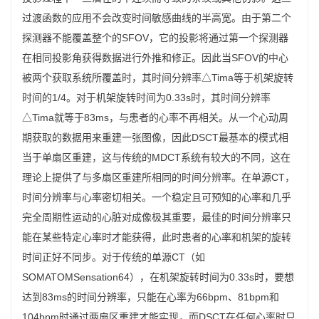
过渡函数的应用不会改变时间敏感曲线的半高宽。由于第二个
探测器不能覆盖整个的SFOV，它的投影将通过第一个探测器
在相同投影角获得数据进行外推和修正。因此当SFOV的中心
被两个获取系统所覆盖时，其时间分辨率△Tima等于机架旋转
时间的1/4。对于机架旋转时间为0.33s时，其时间分辨率
△Tima就等于83ms，与患者的心率不再相关。从一个心动周
期获取的数据用来重建一张图像，因此DSCT最基本的模式相
当于单扇区重建，这与传统的MDCT系统有较大的不同，这在
理论上提供了与多扇区重建所相同的时间分辨率。在单源CT，
时间分辨率与心率密切相关。一个稳定且可预知的心率和几乎
完全周期性运动的心脏对成像极其重要，最佳的时间分辨率只
能在某些特定心率时才能获得，此时患者的心率和机架的旋转
时间正好不同步。对于传统的单源CT（如
SOMATOMSensation64），在机架旋转时间为0.33s时，要想
达到83ms的时间分辨率，只能在心率为66bpm、81bpm和
104bpm时通过两扇区重建才能实现，而DSCT在任何心率时只