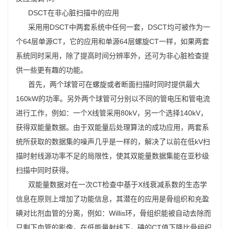
DSCT在非心脏扫描中的应用
采用用DSCT中两套系统中任何一套，DSCT均可被作为一
个64层单源CT，它的应用和单源64层螺旋CT一样，如果两套
系统同时采用，除了提高时间分辨率外，还可为非心脏检查提
供一些更有趣的功能。
首先，两个球管可在螺旋或者断面扫描时同时提供最大
160kW的功率。另外两个球管可分别以不同的管电压和管电流
进行工作，例如：一个X线管采用80kV，另一个选择140kV，
获得双能量数据。由于双能量后处理算法的成功应用，两套系
统所获取的数据集的噪声几乎是一样的，解决了以前在低kV扫
描时射线源功率不足的局限性，使其双能量数据集能在亚秒级
扫描中同时获得。
双能量数据对在一次CT检查中基于X线衰减系数的生态学
信息在原则上增加了功能信息，其潜在的应用是骨组织和充盈
碘对比剂血管的分离，例如：Willis环，骨组织能被自动去除而
只剩下血管的影像。在低能量射线下，碘的CT值下降比骨组织