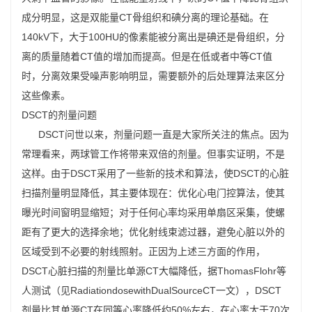
成分明显，这是双能量CT骨组织和碘分离的理论基础。在
140kV下，大于100HU的像素能被分离出是碘还是骨组织，分
离的质量随着CT值的增加而提高。但是在低或者中等CT值
时，分离效果受噪声影响明显，需要额外的后处理算法来区分
这些像素。
DSCT的剂量问题
DSCT问世以来，剂量问题一直是大家所关注的焦点。因为
常理看来，两球管工作将带来双倍的剂量。但事实证明，不是
这样。由于DSCT采用了一些新的技术和算法，使DSCT的心脏
扫描剂量明显降低，其主要体现在：优化心电门控算法，使其
曝光时间窗明显缩短；对于任何心率均采用单扇区采集，使螺
距有了更大的选择余地；优化射线束滤过器，避免心脏以外的
区域受到不必要的射线照射。正因为上述三方面的作用，
DSCT心脏扫描的剂量比单源CT大幅降低，据ThomasFlohr等
人测试（见RadiationdosewithDualSourceCT一文），DSCT
剂量比其单源CT在同等心率降低约50%左右，在心率大于70次