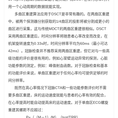
用一个心动周期的数据就能实现。
多扇区重建算法应用于DSCT是非常有趣的。在两扇区重建
中，被两个探测器分别获取的1/4扇区的投影将被分割成更小的
扇区进行采集，这与传统MDCT的两扇区重建很相似。DSCT
采用两扇区重建后，时间分辨率将随患者心率改变而改变，在
机架旋转速度为0.33s时，时间分辨率平均为60ms（最小可达
42ms）。冠脉检查并不推荐采用两扇区重建，但它对与一些高
级功能的评价是很有用的，例如心室壁运动异常的探测，心脏
功能参数的测定，例如：峰值射血函数。对于冠脉检查和基本
的功能评价来说，单扇区重建对于任何心率均可提供足够的时
间分辨率。
既然在高心率情况下冠脉CTA和一些功能参数评价时不需
要多扇区重建，床的运动速度就能与患者的心率有效的配合，
在心率提高时能自动提高床的运动速度。对于单扇区ECG螺旋
重建其螺距不应超过：
P=（（M－1）/M）（trot/TRR）